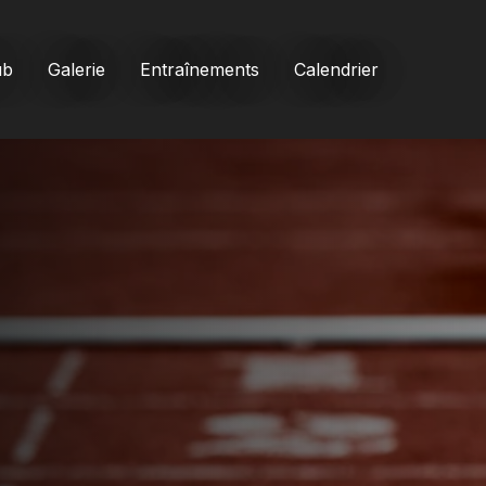
ub
Galerie
Entraînements
Calendrier
santes
rivilégiés
archives du club
026)
ub
06 ➝)
leurs