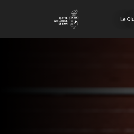
Le Cl
Comité
Les têtes pen
Partenaires
Les contacts p
Histoire
Historique et 
Records (➝ 2
Records du cl
Résultats (20
Liste des meil