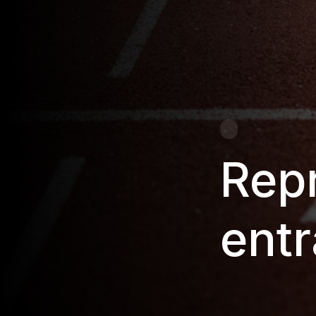
Rep
ent